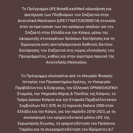
Το Πρόγραμμα LIFE Bonelli eastMed «Διαχείριση και
Διατήρηση των Πληθυσμών του Σπιζαετού στην
Ανατολική Μεσόγειο» (LIFE17 NAT/GR/000514) στοχεύει
στην αντιμετώπιση των πιο κρίσιμων απειλών για τον
Σπιζαετό στην Ελλάδα και την Κύπρο, μέσω της
εφαρμογής στοχευμένων δράσεων διατήρησης και τη
δημιουργία ενός αποτελεσματικού διεθνούς δικτύου
διατήρησης του Σπιζαετού στις χώρες υλοποίησης του
Προγράμματος, καθώς και στην ευρύτερη περιοχή της
Ανατολικής Μεσογείου.
Το Πρόγραμμα υλοποιείται από το Μουσείο Φυσικής
Ιστορίας του Πανεπιστημίου Κρήτης, το Υπουργείο
Περιβάλλοντος & Ενέργειας, την Ελληνική ΟΡΝΙΘΟΛΟΓΙΚΗ
Εταιρεία, την Υπηρεσία Θήρας & Πανίδας της Κύπρου, το
Τμήμα Δασών Κύπρου και την Εταιρεία Περιβαλλοντικών
Συμβούλων NCC ΕΠΕ σε 22 περιοχές Natura 2000 στην
Ελλάδα και την Κύπρο, για την περίοδο 2018-2023, με τη
συνεισφορά του χρηματοδοτικού μέσου LIFE της
Ευρωπαϊκής Ένωσης, τη χρηματοδότηση του Πράσινου
Ταμείου και τη συγχρηματοδότηση του Ιδρύματος Α.Γ.